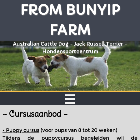
FROM BUNYIP
FARM
Australian Cattle Dog - Jack Russell Terriër -
Hondensportcentrum
~ Cursusaanbod ~
• Puppy cursus
(voor pups van 8 tot 20 weken)
Tijdens de puppycursus begeleiden wij de